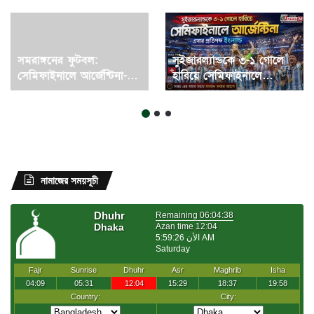
সমরাঙ্গনের ফুটবল:
সুইজারল্যান্ডকে ৩-১ গোলে
সেমিফাইনালে আর্জেন্টিনা-
হারিয়ে সেমিফাইনালে
ইংল্যান্ড দ্বৈরথে ইতিহাস ও
আর্জেন্টিনা, এবার প্রতিপক্ষ
আবেগের মহাযুদ্ধ।
ইংল্যান্ড।
নামাজের সময়সূচী