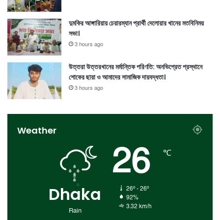
দুমকির আঙ্গারিয়ায় চেয়ারম্যান প্রার্থী দেলোয়ার খানের মতবিনিময়
সভা।
3 hours ago
উত্তরা উত্তরখানের মর্মান্তিক পরিণতি: অনভিপ্রেত প্রস্থানে
শোকের ছায়া ও আমাদের সামাজিক দায়বদ্ধতা।
3 hours ago
Weather
26
℃
Dhaka
26º - 26º
92%
3.32 km/h
Rain