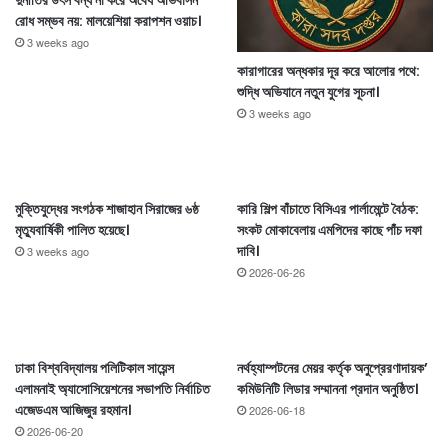
দুর্নীতির উৎস বন্ধ না করে অবৈধ অভিবাসন
রোধ সম্ভব নয়: মালয়েশিয়া করাপশন ওয়াচ।
3 weeks ago
কারাগারের অন্ধকার দূর করে আলোর পথে:
শুদ্ধি অভিযানে নতুন যুগের সূচনা।
3 weeks ago
মুক্তিযুদ্ধের সংগঠক শাজাহান সিরাজের ৬ষ্ঠ
কারি শিল্প বাঁচাতে বিসিএর পার্লামেন্টে বৈঠক:
মৃত্যুবার্ষিকী পালিত হয়েছে।
সংকট মোকাবেলায় এমপিদের কাছে পাঁচ দফা
দাবি।
3 weeks ago
2026-06-26
ঢাকা বিশ্ববিদ্যালয় পলিটিকাল সায়েন্স
নর্থহ্যাম্পটনের মেয়র কর্তৃক অনুপ্রেরণাদায়ক’
এলামনাই অ্যাসোসিয়েশনের সভাপতি নির্বাচিত
কমিউনিটি লিডার সম্মাননা প্রদান অনুষ্ঠিত।
এজেডএম আজিজুর রহমান।
2026-06-18
2026-06-20