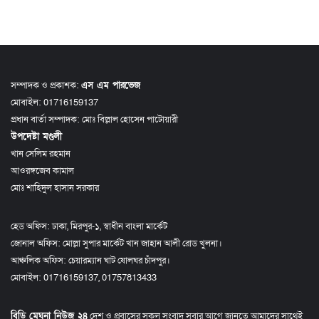
সম্পাদক ও প্রকাশক:
এস এম পারভেজ
মোবাইল: 01716159137
প্রধান বার্তা সম্পাদক: মোঃ বিল্লাল হোসেন পাটোয়ারী
উপদেষ্টা মণ্ডলী
খান সেলিম রহমান
আওরঙ্গজেব কামাল
মোঃ শাহিদুল হাসান সরকার
হেড অফিস: ঢাকা, মিরপুর-১, স্বাধীন বাংলা মার্কেট
জোনাল অফিস: মোল্লা সুপার মার্কেট খান জাহান আলী রোড খুলনা।
আঞ্চলিক অফিস: চেয়ারম্যান ঘাট ষোলঘর চাঁদপুর।
মোবাইল: 01716159137, 01757813433
বিডি মেঘনা নিউজ ২৪
দেশ ও প্রবাসের সকল সংবাদ সবার আগে জানতে আমাদের সাথেই