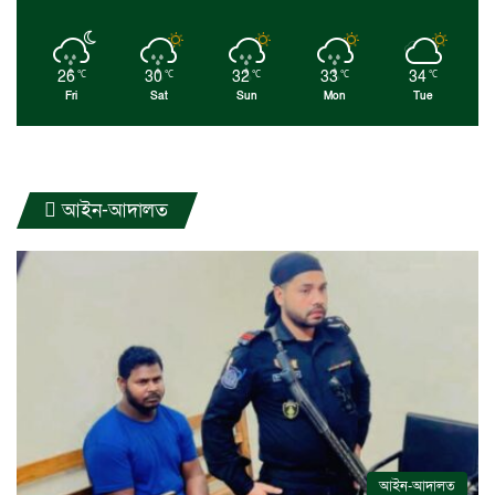
26
30
32
33
34
℃
℃
℃
℃
℃
Fri
Sat
Sun
Mon
Tue
আইন-আদালত
আইন-আদালত