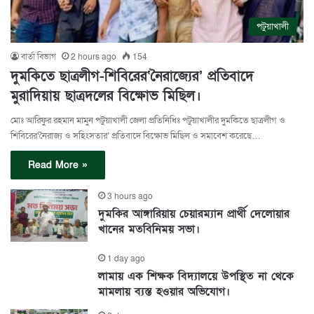
পটুয়াখালী
বার্তা বিভাগ
2 hours ago
154
দুমকিতে ছাত্রলীগ-শিবিরের‘নৈরাজ্যের’ প্রতিবাদে
মুরাদিয়ায় ছাত্রদলের বিক্ষোভ মিছিল।
মোঃ আরিফুর রহমান মামুন পটুয়াখালী জেলা প্রতিনিধিঃ পটুয়াখালীর দুমকিতে ছাত্রলীগ ও
শিবিরের‘নৈরাজ্য ও সহিংসতার’ প্রতিবাদে বিক্ষোভ মিছিল ও সমাবেশ করেছে…
Read More »
3 hours ago
দুমকির আঙ্গারিয়ায় চেয়ারম্যান প্রার্থী দেলোয়ার
খানের মতবিনিময় সভা।
1 day ago
লামায় এক শিক্ষক বিদ্যালয়ে উপস্থিত না থেকে
মামলায় ব্যস্ত হওয়ার অভিযোগ।