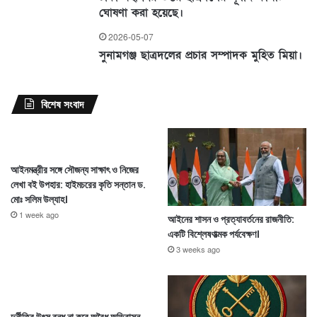
ঘোষণা করা হয়েছে।
2026-05-07
সুনামগঞ্জ ছাত্রদলের প্রচার সম্পাদক মুহিত মিয়া।
বিশেষ সংবাদ
আইনমন্ত্রীর সঙ্গে সৌজন্য সাক্ষাৎ ও নিজের
লেখা বই উপহার: হাইমচরের কৃতি সন্তান ড.
মোঃ সলিম উল্যাহ।
1 week ago
আইনের শাসন ও প্রত্যাবর্তনের রাজনীতি:
একটি বিশ্লেষণাত্মক পর্যবেক্ষণ।
3 weeks ago