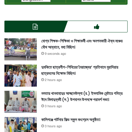
যোগ্য শিক্ষক-শিক্ষিকা ও শিক্ষাকর্মী এবং অনশনকারী ঐক্য মঞ্চের
যৌথ আহ্বানে, মহা মিছিল।
9 seconds ago
দুমকিতে ছাত্রলীগ-শিবিরের‘নৈরাজ্যের’ প্রতিবাদে মুরাদিয়ায়
ছাত্রদলের বিক্ষোভ মিছিল।
2 hours ago
নলতায় খানবাহাদুর আহ্ছানউল্লা (র.) ইসলামিক সেন্টারে পবিত্র
ঈদে মিলাদুন্নবী (স.) উপযাপন উপলক্ষে পরামর্শ সভা।
3 hours ago
কালিগঞ্জে পার্টনার ফিল্ড স্কুল কংগ্রেস অনুষ্ঠিত।
3 hours ago