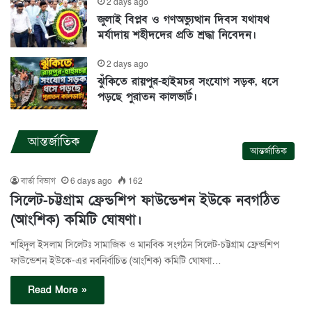
2 days ago
জুলাই বিপ্লব ও গণঅভ্যুত্থান দিবস যথাযথ
মর্যাদায় শহীদদের প্রতি শ্রদ্ধা নিবেদন।
2 days ago
ঝুঁকিতে রায়পুর-হাইমচর সংযোগ সড়ক, ধসে
পড়ছে পুরাতন কালভার্ট।
আন্তর্জাতিক
আন্তর্জাতিক
বার্তা বিভাগ
6 days ago
162
সিলেট-চট্টগ্রাম ফ্রেন্ডশিপ ফাউন্ডেশন ইউকে নবগঠিত
(আংশিক) কমিটি ঘোষণা।
শ‌হিদুল ইসলাম সিলেটঃ সামাজিক ও মানবিক সংগঠন সিলেট-চট্টগ্রাম ফ্রেন্ডশিপ
ফাউন্ডেশন ইউকে-এর নবনির্বাচিত (আংশিক) কমিটি ঘোষণা…
Read More »