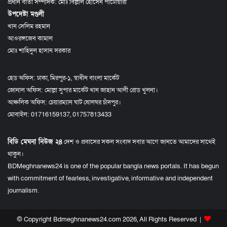
প্রধান বার্তা সম্পাদক: মোঃ বিল্লাল হোসেন পাটোয়ারী
উপদেষ্টা মণ্ডলী
খান সেলিম রহমান
আওরঙ্গজেব কামাল
মোঃ শাহিদুল হাসান সরকার
হেড অফিস: ঢাকা, মিরপুর-১, স্বাধীন বাংলা মার্কেট
জোনাল অফিস: মোল্লা সুপার মার্কেট খান জাহান আলী রোড খুলনা।
আঞ্চলিক অফিস: চেয়ারম্যান ঘাট ষোলঘর চাঁদপুর।
মোবাইল: 01716159137, 01757813433
বিডি মেঘনা নিউজ ২৪
দেশ ও প্রবাসের সকল সংবাদ সবার আগে জানতে আমাদের সাথেই
থাকুন।
BDMeghnanews24 is one of the popular bangla news portals. It has begun
with commitment of fearless, investigative, informative and independent
journalism.
© Copyright Bdmeghnanews24.com 2026, All Rights Reserved |