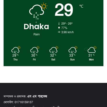
29
℃
Dhaka
29º - 26º
77%
3.96 km/h
Rain
29
30
32
33
31
℃
℃
℃
℃
℃
Thu
Fri
Sat
Sun
Mon
সম্পাদক ও প্রকাশক:
এস এম পারভেজ
মোবাইল: 01716159137