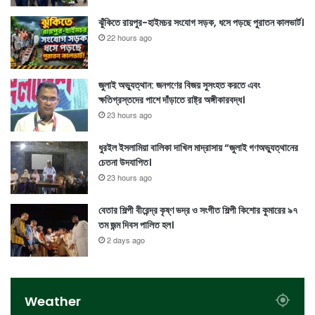
ঝুঁকিতে রায়পুর-হাইমচর সংযোগ সড়ক, ধসে পড়ছে পুরাতন কালভার্ট।
22 hours ago
জুলাই অভ্যুত্থান: জনগণের বিজয় সুসংহত করতে এবং
ক্ষতিগ্রস্তদের পাশে দাঁড়াতে রাষ্ট্র অঙ্গীকারবদ্ধ।
23 hours ago
ধুরইল ইসলামিয়া বালিকা দাখিল মাদ্রাসায় “জুলাই গণঅভ্যুত্থানের
চেতনা উদযাপিত।
23 hours ago
বেতার শিল্পী বীরেন্দ্র কৃষ্ণ ভদ্র ও সংগীত শিল্পী কিশোর কুমারের ৯৭
তম জন্ম দিবস পালিত হল।
2 days ago
Weather