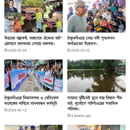
উত্তরের বজ্রকন্ঠ, তরুণ্যের ঐক্যের মাঠ”
ঠাকুরগাঁওয়ে নেহা নদী পুনঃখনন
স্লোগানে মানবতার সেবায় তরুণরা।
কার্যক্রমের উদ্বোধন।
2026-05-28
2026-03-23
ঠাকুরগাঁওয়ে বিমানবন্দর ও মেডিকেল
সামান্য বৃষ্টিতেই ডুবে যায় বিশ্বাস পীর
কলেজের দাবিতে মানববন্ধন কর্মসূচি
মাঠ, দুর্ভোগে পাটগাঁওয়ের শতাধিক
পরিবার।
2024-06-12
4 weeks ago