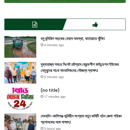
বমু নন্দিরিল সড়কের বেহাল অবস্থা, যাতায়াতে ঝুঁকি।
4 minutes ago
যুক্তরাজ্য সফ‌রে সি‌লেট চট্টগ্রাম ফ্রেন্ড‌শীপ ফাউ‌ন্ডেশন ইউকের
নেতৃ‌বৃন্দের সা‌থে সাংবা‌দিক‌দের সৌজন্য স্বাক্ষৎ।
9 minutes ago
(no title)
17 minutes ago
দেবহাটা-কালিগঞ্জ ভূমিহীন সংগ্রাম নতুন কমিটি গঠন জেলা পরিষদ
প্রশাসকের সঙ্গে সাক্ষাৎ।
3 hours ago