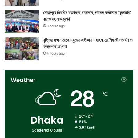
মোহনপুরে জিয়াউর রহমানকে‘রাজাকার, তারেক রহমানকে ‘কুলাঙ্গার’
বলেও বহাল অধ্যক্ষ।
3 hours ago
বৃত্তির সম্মান থেকে সবুজের অঙ্গীকার—হাইমচরে শিক্ষার্থী সংবর্ধনা ও
ফলজ গাছ রোপণ।
4 hours ago
Weather
28
℃
Dhaka
28º - 27º
81%
3.67 km/h
Scattered Clouds