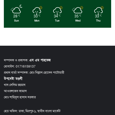
28
33
34
35
33
℃
℃
℃
℃
℃
Sun
Mon
Tue
Wed
Thu
সম্পাদক ও প্রকাশক:
এস এম পারভেজ
মোবাইল: 01716159137
প্রধান বার্তা সম্পাদক: মোঃ বিল্লাল হোসেন পাটোয়ারী
উপদেষ্টা মণ্ডলী
খান সেলিম রহমান
আওরঙ্গজেব কামাল
মোঃ শাহিদুল হাসান সরকার
হেড অফিস: ঢাকা, মিরপুর-১, স্বাধীন বাংলা মার্কেট