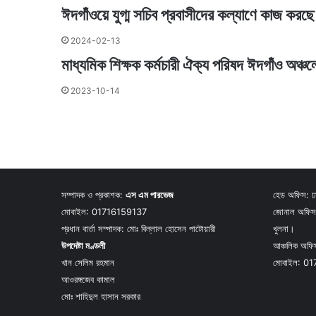
ঈদগাঁওয়ে যুগ্ম সচিব প্রবাসীদের কল্যাণে কাজ করছ
2024-02-13
মাধ্যমিক শিক্ষক কর্মচারী ঐক্য পরিষদ ঈদগাঁও অঞ্চ
2023-10-14
সম্পাদক ও প্রকাশক:
এস এম পারভেজ
হেড অফিস: ঢাক
মোবাইল: 01716159137
জোনাল অফিস: 
প্রধান বার্তা সম্পাদক: মোঃ বিল্লাল হোসেন পাটোয়ারী
খুলনা।
উপদেষ্টা মণ্ডলী
আঞ্চলিক অফিস
খান সেলিম রহমান
মোবাইল: 0
আওরঙ্গজেব কামাল
মোঃ শাহিদুল হাসান সরকার