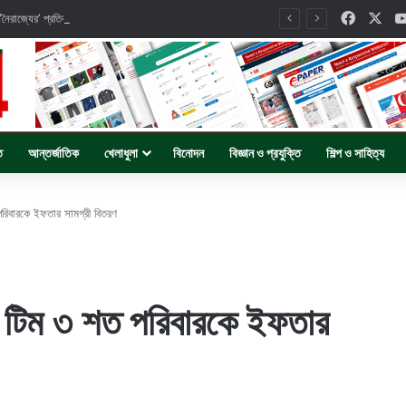
Facebo
X
নৈরাজ্যের’ প্রতিবাদে মুরাদিয়ায় ছাত্রদলের বিক্ষোভ মিছিল।
ি
আন্তর্জাতিক
খেলাধুলা
বিনোদন
বিজ্ঞান ও প্রযুক্তি
শিল্প ও সাহিত্য
রিবারকে ইফতার সামগ্রী বিতরণ
 টিম ৩ শত পরিবারকে ইফতার