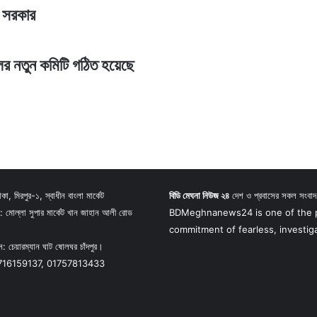
ে সরকার
লের নতুন কমিটি গঠিত হয়েছে
া, মিরপুর-১, স্বাধীন বাংলা মার্কেট
বিডি মেঘনা নিউজ ২৪
দেশ ও প্রবাসের সকল সংবা
মোল্লা সুপার মার্কেট খান জাহান আলী রোড
BDMeghnanews24 is one of the po
commitment of fearless, investig
: চেয়ারম্যান ঘাট ষোলঘর চাঁদপুর।
1716159137, 01757813433