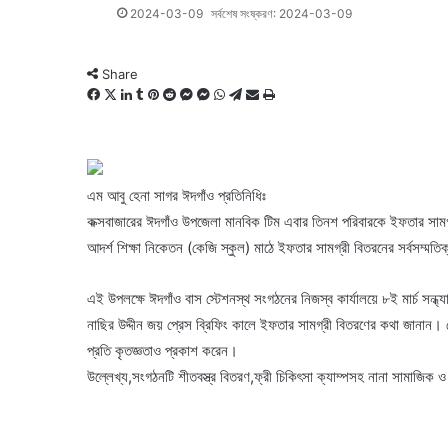
2024-03-09
সর্বশেষ সংষ্করণ: 2024-03-09
Share
Facebook
X
LinkedIn
Tumblr
Pinterest
Reddit
Messenger
Messenger
WhatsApp
Telegram
Share
Print
via
Email
এম আবু হেনা সাগর ঈদগাঁও প্রতিনিধিঃ
কক্সবাজারের ঈদগাঁও উপজেলা মানবিক টিম এবার তিনশ পরিবারকে ইফতার সামগ্
আদর্শ শিক্ষা নিকেতন (কেজি স্কুল) মাঠে ইফতার সামগ্রী বিতরনের সর্বসম্মতি
এই উপলক্ষে ঈদগাঁও বাস স্টেশনস্থ সংগঠনের নিজস্ব কার্যালয়ে ৮ই মার্চ সন
নাছির উদ্দীন জয় প্রেস ব্রিফিং কালে ইফতার সামগ্রী বিতরণের কথা জানান।
প্রতি কৃতজ্ঞতাও প্রকাশ করেন।
উল্লেখ্য,সংগঠনটি শীতবস্ত্র বিতরণ,ফ্রী চিকিৎসা ক্যাম্পসহ নানা সামাজিক ও