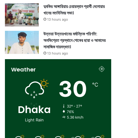
দুমকির আঙ্গারিয়ায় চেয়ারম্যান প্রার্থী দেলোয়ার
খানের মতবিনিময় সভা।
13 hours ago
উত্তরা উত্তরখানের মর্মান্তিক পরিণতি:
অনভিপ্রেত প্রস্থানে শোকের ছায়া ও আমাদের
সামাজিক দায়বদ্ধতা।
13 hours ago
Weather
30
℃
Dhaka
32º - 27º
76%
5.36 km/h
Light Rain