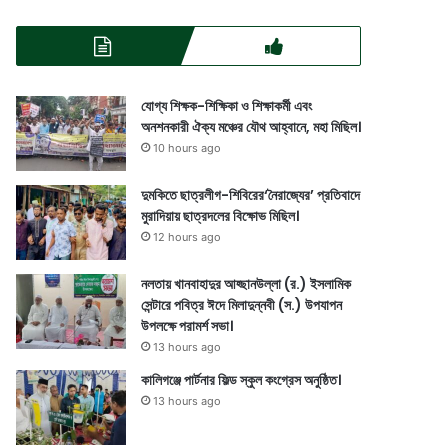
যোগ্য শিক্ষক-শিক্ষিকা ও শিক্ষাকর্মী এবং
অনশনকারী ঐক্য মঞ্চের যৌথ আহ্বানে, মহা মিছিল।
10 hours ago
দুমকিতে ছাত্রলীগ-শিবিরের‘নৈরাজ্যের’ প্রতিবাদে
মুরাদিয়ায় ছাত্রদলের বিক্ষোভ মিছিল।
12 hours ago
নলতায় খানবাহাদুর আহ্ছানউল্লা (র.) ইসলামিক
সেন্টারে পবিত্র ঈদে মিলাদুন্নবী (স.) উপযাপন
উপলক্ষে পরামর্শ সভা।
13 hours ago
কালিগঞ্জে পার্টনার ফিল্ড স্কুল কংগ্রেস অনুষ্ঠিত।
13 hours ago