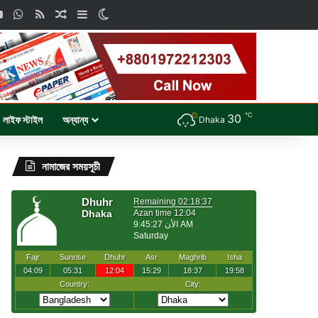
ok
YouTube
WhatsApp
RSS
Random Article
Sidebar
Switch skin
℃
30
লাইফ স্টাইল
অন্যান্য
Dhaka
নামাজের সময়সূচী