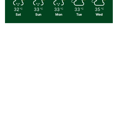
32
33
33
33
35
℃
℃
℃
℃
℃
Sat
Sun
Mon
Tue
Wed