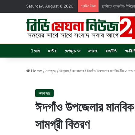
Saturday, August 8 2026
ব্রেকিং নিউস
দুমকিতে ছাত্রলীগ-শিবিরের‘
হোম
জাতীয়
দেশজুড়ে
অপরাধ
রাজনীতি
অর্থনীত
Home
/
দেশজুড়ে
/
চট্টগ্রাম
/
কক্সবাজার
/
ঈদগাঁও উপজেলার মানবিক টিম ৩ শত প
কক্সবাজার
ঈদগাঁও উপজেলার মানবিক
সামগ্রী বিতরণ