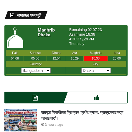
নামাজের সময়সূচী
রায়পুরে শিক্ষার্থীদের ফ্রি ব্লাড গ্রুপিং ক্যাম্প, স্বাস্থ্যসেবায় নতুন
আশার বার্তা।
3 hours ago