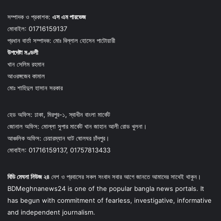
সম্পাদক ও প্রকাশক:
এস এম পারভেজ
মোবাইল: 01716159137
প্রধান বার্তা সম্পাদক: মোঃ বিল্লাল হোসেন পাটোয়ারী
উপদেষ্টা মণ্ডলী
খান সেলিম রহমান
আওরঙ্গজেব কামাল
মোঃ শাহিদুল হাসান সরকার
হেড অফিস: ঢাকা, মিরপুর-১, স্বাধীন বাংলা মার্কেট
জোনাল অফিস: মোল্লা সুপার মার্কেট খান জাহান আলী রোড খুলনা।
আঞ্চলিক অফিস: চেয়ারম্যান ঘাট ষোলঘর চাঁদপুর।
মোবাইল: 01716159137, 01757813433
বিডি মেঘনা নিউজ ২৪
দেশ ও প্রবাসের সকল সংবাদ সবার আগে জানতে আমাদের সাথেই থাকুন।
BDMeghnanews24 is one of the popular bangla news portals. It
has begun with commitment of fearless, investigative, informative
and independent journalism.