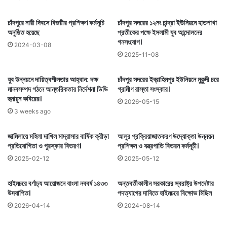
চাঁদপুরে নারী দিবসে বিজয়ীর প্রশিক্ষণ কর্মসূচি
চাঁদপুর সদরের ১২নং চান্দ্রা ইউনিয়নে হাতপাখা
অনুষ্ঠিত হয়েছে
প্রতীকের পক্ষে ইসলামী যুব আন্দোলনের
গনসংযোগ।
2024-03-08
2025-11-08
যুব উন্নয়নে দায়িত্বশীলতার আহ্বান: দক্ষ
চাঁদপুর সদরের ইব্রাহিমপুর ইউনিয়নে মুকুন্দী চরে
মানবসম্পদ গঠনে আন্তরিকতার নির্দেশনা ডিডি
গ্রামীণ রাস্তা সংস্কার।
হুমায়ুন কবিরের।
2026-05-15
3 weeks ago
জামিলায়ে মহিলা দাখিল মাদ্রাসার বার্ষিক ক্রীড়া
আলুর প্রক্রিয়াজাতকরণ উদ্যোক্তা উন্নয়ন
প্রতিযোগিতা ও পুরস্কার বিতরণ।
প্রশিক্ষন ও যন্ত্রপাতি বিতরন কর্মসূচী।
2025-02-12
2025-05-12
হাইমচরে বর্ণাঢ্য আয়োজনে বাংলা নববর্ষ ১৪৩৩
অন্তবর্তীকালীন সরকারের স্বরাষ্ট্র উপদেষ্টার
উদযাপিত।
পদত্যাগের দাবিতে হাইমচরে বিক্ষোভ মিছিল
2026-04-14
2024-08-14