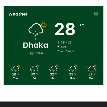
Weather
28
℃
Dhaka
28º - 26º
83%
4.37 km/h
Light Rain
28
30
32
33
31
℃
℃
℃
℃
℃
Thu
Fri
Sat
Sun
Mon