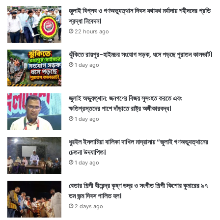
জুলাই বিপ্লব ও গণঅভ্যুত্থান দিবস যথাযথ মর্যাদায় শহীদদের প্রতি
শ্রদ্ধা নিবেদন।
22 hours ago
ঝুঁকিতে রায়পুর-হাইমচর সংযোগ সড়ক, ধসে পড়ছে পুরাতন কালভার্ট।
1 day ago
জুলাই অভ্যুত্থান: জনগণের বিজয় সুসংহত করতে এবং
ক্ষতিগ্রস্তদের পাশে দাঁড়াতে রাষ্ট্র অঙ্গীকারবদ্ধ।
1 day ago
ধুরইল ইসলামিয়া বালিকা দাখিল মাদ্রাসায় “জুলাই গণঅভ্যুত্থানের
চেতনা উদযাপিত।
1 day ago
বেতার শিল্পী বীরেন্দ্র কৃষ্ণ ভদ্র ও সংগীত শিল্পী কিশোর কুমারের ৯৭
তম জন্ম দিবস পালিত হল।
2 days ago