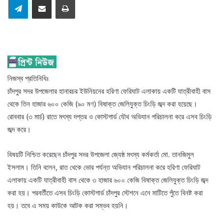
নিজস্ব প্রতিনিধিঃ
চাঁদপুর সদর উপজেলার হানারচর ইউনিয়নের হরিণা ফেরিঘাট এলাকায় একটি যাত্রীবাহী বাস
থেকে তিন হাজার ৬০০ কেজি (৯০ মণ) বিষাক্ত জেলিযুক্ত চিংড়ি জব্দ করা হয়েছে।
রোববার (৩ মার্চ) রাতে মৎস্য দপ্তর ও কোস্টগার্ড যৌথ অভিযান পরিচালনা করে এসব চিংড়ি
জব্দ করে।
বিষয়টি নিশ্চিত করেছেন চাঁদপুর সদর উপজেলা জ্যেষ্ঠ মৎস্য কর্মকর্তা মো. তানজিমুল
ইসলাম। তিনি বলেন, রাত থেকে ভোর পর্যন্ত অভিযান পরিচালনা করে হরিণা ফেরিঘাট
এলাকায় একটি যাত্রীবাহী বাস থেকে ৩ হাজার ৬০০ কেজি বিষাক্ত জেলিযুক্ত চিংড়ি জব্দ
করা হয়। পরবর্তীতে এসব চিংড়ি কোস্টগার্ড চাঁদপুর স্টেশনে এনে মাটিতে পুঁতে বিনষ্ট করা
হয়। তবে এ সময় কাউকে আটক করা সম্ভব হয়নি।