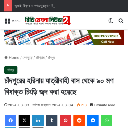
জুলাই বিপ্লব ও গণঅভ্যুত্থান দিবস যথাযথ মর্যাদায় শহীদদের প্রতি শ্রদ্ধা নিবেদন।
Switch
Se
Menu
Home
/
দেশজুড়ে
/
চট্টগ্রাম
/
চাঁদপুর
চাঁদপুর
চাঁদপুরের হরিনায় যাত্রীবাহী বাস থেকে ৯০ মণ
বিষাক্ত চিংড়ি জব্দ করা হয়েছে
2024-03-03
সর্বশেষ সংষ্করণ: 2024-03-04
213
1 minute read
Facebook
X
LinkedIn
Tumblr
Pinterest
Reddit
Messenger
WhatsAp
Telegram
Share via Email
Print