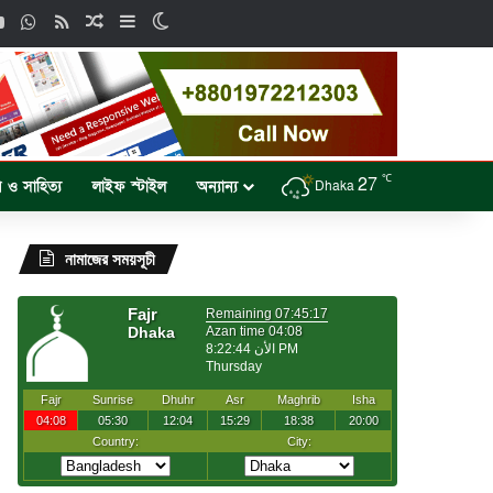
ok
YouTube
WhatsApp
RSS
Random Article
Sidebar
Switch skin
℃
27
প ও সাহিত্য
লাইফ স্টাইল
অন্যান্য
Dhaka
নামাজের সময়সূচী