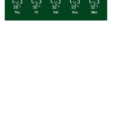
28
30
32
33
32
℃
℃
℃
℃
℃
Thu
Fri
Sat
Sun
Mon