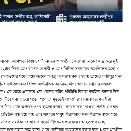
লাকায় আধিপত্য বিস্তার, ঘাট নিয়ন্ত্রণ ও অর্থনৈতিক লেনদেনকে কেন্দ্র করে দুই
ক ১২টার দিকে মোঃ রাসেল বেপারী ও মোঃ সিদ্দিক সরকারের সমর্থকদের মধ্যে এ
ন।আহতদের মধ্যে কয়েকজনের অবস্থা আশঙ্কাজনক হওয়ায় তাদের লক্ষ্মীপুর সদর
পানির ঘাট এলাকার বিভিন্ন অর্থনৈতিক কার্যক্রম, চাঁদা আদায়, নৌযান চলাচল
োধ চলছিল। এর জেরে এলাকায় এক ধরনের অস্থির পরিস্থিতি বিরাজ করছিল।ঘটনার দিন
ত্তেজনা ছড়িয়ে পড়ে। পরে তা মুহূর্তেই সংঘর্ষে রূপ নেয়।প্রত্যক্ষদর্শীরা
ো অস্ত্র নিয়ে একে অপরের ওপর হামলা চালায়। কয়েক দফা ধাওয়া-পাল্টা ধাওয়ার
িষ্ঠান বন্ধ হয়ে যায় এবং সাধারণ মানুষ নিরাপত্তার জন্য নিরাপদ স্থানে সরে
র উত্তেজিত সমর্থকদের কারণে সংঘর্ষ দীর্ঘসময় ধরে চলে। আহতদের মধ্যে
লে হাসপাতাল সূত্রে জানা গেছে।স্থানীয়রা আহতদের উদ্ধার করে প্রথমে প্রাথমিক