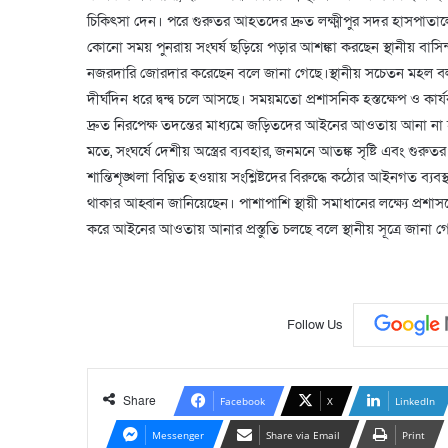
চিকিৎসা দেন। পরে গুরুতর আহতদের দ্রুত লক্ষ্মীপুর সদর হাসপাত
কোনো সময় পুনরায় সংঘর্ষ ছড়িয়ে পড়ার আশঙ্কা করছেন স্থানীয় বাসিন্দ
নজরদারি জোরদার করেছেন বলে জানা গেছে।স্থানীয় সচেতন মহল বলছে, ঘ
দীর্ঘদিন ধরে দ্বন্দ্ব চলে আসছে। সময়মতো প্রশাসনিক হস্তক্ষেপ ও
দ্রুত নিরপেক্ষ তদন্তের মাধ্যমে জড়িতদের আইনের আওতায় আনা ন
মতে, সংঘর্ষে দেশীয় অস্ত্রের ব্যবহার, জনমনে আতঙ্ক সৃষ্টি এবং গ
শান্তিশৃঙ্খলা বিঘ্নিত হওয়ায় সংশ্লিষ্টদের বিরুদ্ধে কঠোর আইনগত ব্যবস্
থাকার আহ্বান জানিয়েছেন। পাশাপাশি স্থায়ী সমাধানের লক্ষ্যে প্রশ
করে আইনের আওতায় আনার প্রস্তুতি চলছে বলে স্থানীয় সূত্রে জানা গ
Follow Us
Share
Facebook
X
LinkedIn
Messenger
Share via Email
Print