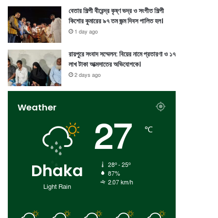
বেতার শিল্পী বীরেন্দ্র কৃষ্ণ ভদ্র ও সংগীত শিল্পী
কিশোর কুমারের ৯৭ তম জন্ম দিবস পালিত হল।
1 day ago
রায়পুরে সংবাদ সম্মেলন: বিয়ের নামে প্রতারণা ও ১৭
লাখ টাকা আত্মসাতের অভিযোগকে।
2 days ago
Weather
27
℃
Dhaka
28º - 25º
87%
2.07 km/h
Light Rain