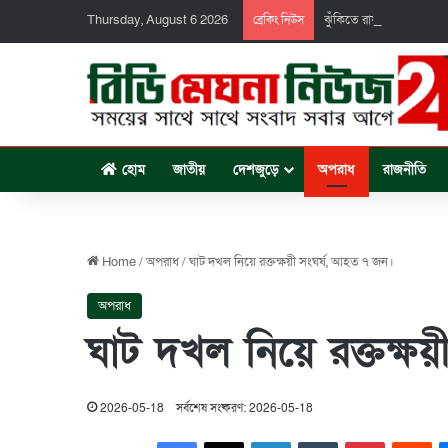
Thursday, August 6 2026
ঝুঁকিতে রায়পুর-হাইমচর স
ব্রেকিং নিউস
হোম
জাতীয়
দেশজুড়ে
অপরাধ
রাজনীতি
Home
/
অপরাধ
/
ঘাট দখল নিয়ে রক্তক্ষয়ী সংঘর্ষ, আহত ৭ জন।
অপরাধ
ঘাট দখল নিয়ে রক্তক্ষ
2026-05-18
সর্বশেষ সংষ্করণ: 2026-05-18
Facebook
X
LinkedIn
Tumblr
Pinterest
Re