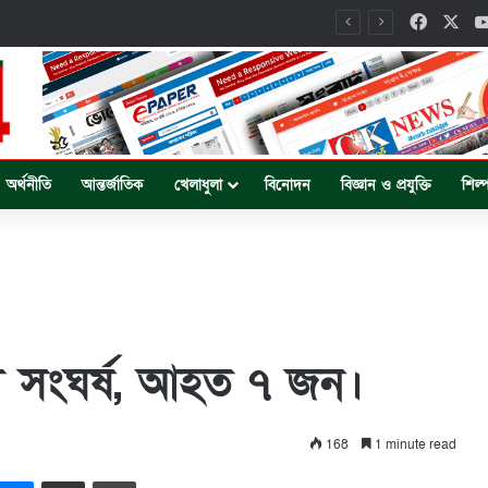
Facebo
X
ংযোগ সড়ক, ধসে পড়ছে পুরাতন কালভার্ট।
অর্থনীতি
আন্তর্জাতিক
খেলাধুলা
বিনোদন
বিজ্ঞান ও প্রযুক্তি
শিল্
য়ী সংঘর্ষ, আহত ৭ জন।
168
1 minute read
ddit
Messenger
Share via Email
Print