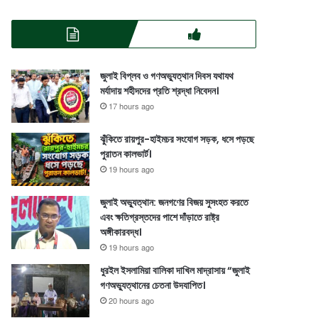
জুলাই বিপ্লব ও গণঅভ্যুত্থান দিবস যথাযথ
মর্যাদায় শহীদদের প্রতি শ্রদ্ধা নিবেদন।
17 hours ago
ঝুঁকিতে রায়পুর-হাইমচর সংযোগ সড়ক, ধসে পড়ছে
পুরাতন কালভার্ট।
19 hours ago
জুলাই অভ্যুত্থান: জনগণের বিজয় সুসংহত করতে
এবং ক্ষতিগ্রস্তদের পাশে দাঁড়াতে রাষ্ট্র
অঙ্গীকারবদ্ধ।
19 hours ago
ধুরইল ইসলামিয়া বালিকা দাখিল মাদ্রাসায় “জুলাই
গণঅভ্যুত্থানের চেতনা উদযাপিত।
20 hours ago