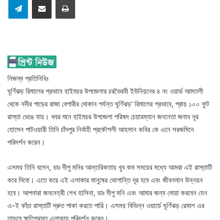
নিজস্ব প্রতিনিধিঃ
ঘূর্ণিঝড় রিমালের প্রভাবে হাইমচর উপজেলার চরভৈরবী ইউনিয়নের ৪ নং ওয়ার্ড আমতলী
থেকে নদীর পাড়ের রাজা বেপারীর দোকান পর্যন্ত ঘূর্ণিঝড়‘ রিমালের প্রভাবে, প্রায় ১০০ ফুট
রাস্তা ভেঙে যায়। খবর শুনে হাইমচর উপজেলা পরিষদ চেয়ারম্যান জননেতা জনাব নূর
হোসেন পাটওয়ারী তিনি চাঁদপুর নির্বাহী প্রকৌশলী আহসান কবির কে এনে সরজমিনে
পরিদর্শন করেন।
এসময় তিনি বলেন, ডাঃ দীপু মনির আন্তরিকতায় খুব কম সময়ের মধ্যে আমরা এই রাস্তাটি
করে দিবো। এতে করে এই এলাকার মানুষের ভোগান্তি দূর হবে এবং জীবনমান উন্নয়ন
হবে। আপনারা জননেত্রী শেখ হাসিনা, ডাঃ দীপু মনি এবং আমার জন্য দোয়া করবেন যেন
এ-ই কাঁচা রাস্তাটি দ্রুত পাকা করতে পারি। এসময় বিভিন্ন ওয়ার্ডে ঘূর্ণিঝড় রেমাল এর
তান্ডবে ক্ষতিগ্রস্ত এলাকায় পরিদর্শন করেন।