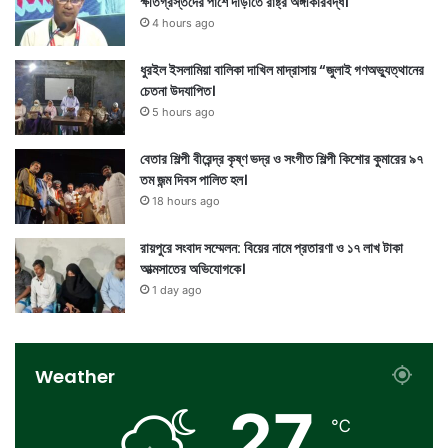
ক্ষতিগ্রস্তদের পাশে দাঁড়াতে রাষ্ট্র অঙ্গীকারবদ্ধ।
4 hours ago
ধুরইল ইসলামিয়া বালিকা দাখিল মাদ্রাসায় “জুলাই গণঅভ্যুত্থানের
চেতনা উদযাপিত।
5 hours ago
বেতার শিল্পী বীরেন্দ্র কৃষ্ণ ভদ্র ও সংগীত শিল্পী কিশোর কুমারের ৯৭
তম জন্ম দিবস পালিত হল।
18 hours ago
রায়পুরে সংবাদ সম্মেলন: বিয়ের নামে প্রতারণা ও ১৭ লাখ টাকা
আত্মসাতের অভিযোগকে।
1 day ago
Weather
27
℃