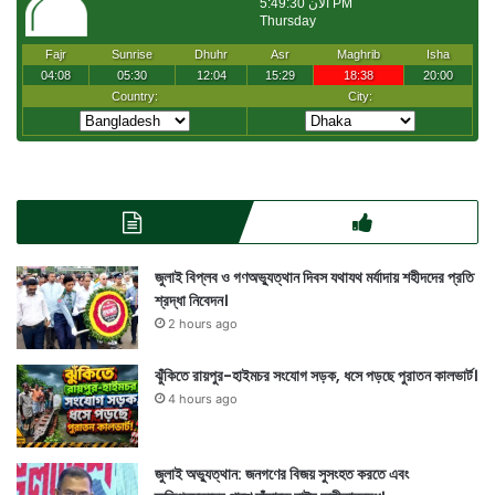
জুলাই বিপ্লব ও গণঅভ্যুত্থান দিবস যথাযথ মর্যাদায় শহীদদের প্রতি
শ্রদ্ধা নিবেদন।
2 hours ago
ঝুঁকিতে রায়পুর-হাইমচর সংযোগ সড়ক, ধসে পড়ছে পুরাতন কালভার্ট।
4 hours ago
জুলাই অভ্যুত্থান: জনগণের বিজয় সুসংহত করতে এবং