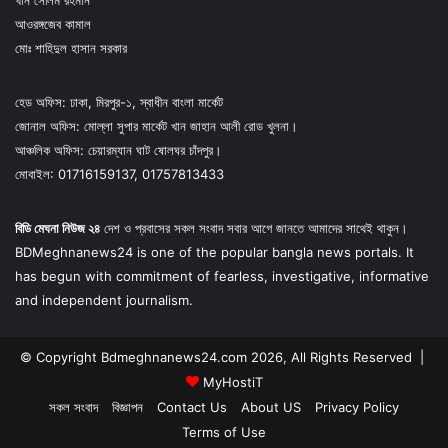
আওরঙ্গজেব কামাল
মোঃ শাহিদুল হাসান সরকার
হেড অফিস: ঢাকা, মিরপুর-১, স্বাধীন বাংলা মার্কেট
জোনাল অফিস: মোল্লা সুপার মার্কেট খান জাহান আলী রোড খুলনা।
আঞ্চলিক অফিস: চেয়ারম্যান ঘাট ষোলঘর চাঁদপুর।
মোবাইল: 01716159137, 01757813433
বিডি মেঘনা নিউজ ২৪
দেশ ও প্রবাসের সকল সংবাদ সবার আগে জানতে আমাদের সাথেই থাকুন।
BDMeghnanews24 is one of the popular bangla news portals. It
has begun with commitment of fearless, investigative, informative
and independent journalism.
© Copyright Bdmeghnanews24.com 2026, All Rights Reserved |
MyHostiT
সকল সংবাদ
বিজ্ঞাপন
Contact Us
About US
Privacy Policy
Terms of Use