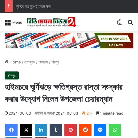
ঝুঁকিতে রায়পুর-হাইমচর সংযোগ সড়ক, ধসে পড়ছে পুরাতন কালভার্ট।
Switch
Se
Menu
Home
/
দেশজুড়ে
/
চট্টগ্রাম
/
চাঁদপুর
চাঁদপুর
হাইমচরে ঘূর্ণিঝড়ে ক্ষতিগ্রস্ত রাস্তা সংস্কার
করার উদ্যােগ নিলেন উপজেলা চেয়ারম্যান
2024-06-03
সর্বশেষ সংষ্করণ: 2024-06-03
217
1 minute read
Facebook
X
LinkedIn
Tumblr
Pinterest
Reddit
Messenger
WhatsAp
Telegram
Share via Email
Print