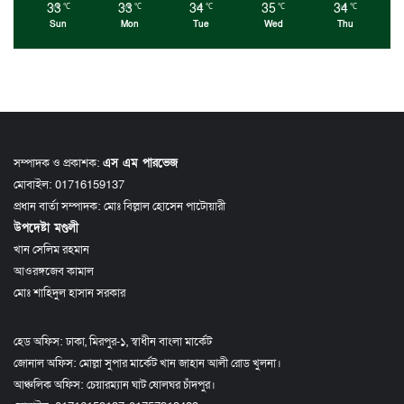
33
33
34
35
34
℃
℃
℃
℃
℃
Sun
Mon
Tue
Wed
Thu
সম্পাদক ও প্রকাশক:
এস এম পারভেজ
মোবাইল: 01716159137
প্রধান বার্তা সম্পাদক: মোঃ বিল্লাল হোসেন পাটোয়ারী
উপদেষ্টা মণ্ডলী
খান সেলিম রহমান
আওরঙ্গজেব কামাল
মোঃ শাহিদুল হাসান সরকার
হেড অফিস: ঢাকা, মিরপুর-১, স্বাধীন বাংলা মার্কেট
জোনাল অফিস: মোল্লা সুপার মার্কেট খান জাহান আলী রোড খুলনা।
আঞ্চলিক অফিস: চেয়ারম্যান ঘাট ষোলঘর চাঁদপুর।