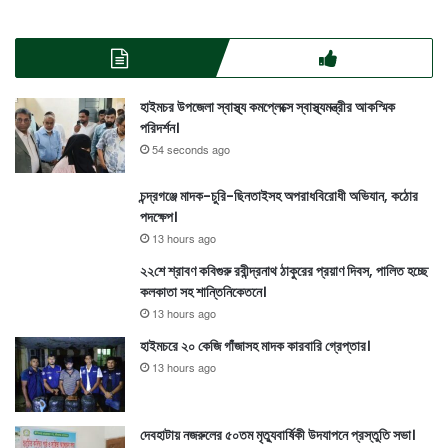
হাইমচর উপজেলা স্বাস্থ্য কমপ্লেক্সে স্বাস্থ্যমন্ত্রীর আকস্মিক
পরিদর্শন।
54 seconds ago
চন্দ্রগঞ্জে মাদক-চুরি-ছিনতাইসহ অপরাধবিরোধী অভিযান, কঠোর
পদক্ষেপ।
13 hours ago
২২শে শ্রাবণ কবিগুরু রবীন্দ্রনাথ ঠাকুরের প্রয়াণ দিবস, পালিত হচ্ছে
কলকাতা সহ শান্তিনিকেতনে।
13 hours ago
হাইমচরে ২০ কেজি গাঁজাসহ মাদক কারবারি গ্রেপ্তার।
13 hours ago
দেবহাটায় নজরুলের ৫০তম মৃত্যুবার্ষিকী উদযাপনে প্রস্তুতি সভা।