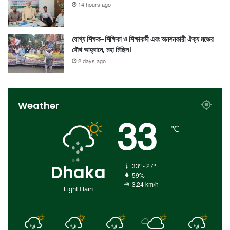
14 hours ago
যোগ্য শিক্ষক-শিক্ষিকা ও শিক্ষাকর্মী এবং অনশনকারী ঐক্য মঞ্চের
যৌথ আহ্বানে, মহা মিছিল।
2 days ago
Weather
33
℃
Dhaka
33º - 27º
59%
3.24 km/h
Light Rain