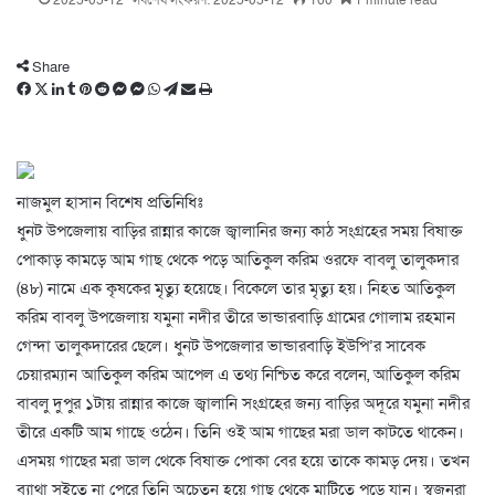
2025-05-12
সর্বশেষ সংষ্করণ: 2025-05-12
160
1 minute read
Share
Facebook
X
LinkedIn
Tumblr
Pinterest
Reddit
Messenger
Messenger
WhatsApp
Telegram
Share
Print
via
Email
নাজমুল হাসান বিশেষ প্রতিনিধিঃ
ধুনট উপজেলায় বাড়ির রান্নার কাজে জ্বালানির জন্য কাঠ সংগ্রহের সময় বিষাক্ত
পোকাড় কামড়ে আম গাছ থেকে পড়ে আতিকুল করিম ওরফে বাবলু তালুকদার
(৪৮) নামে এক কৃষকের মৃত্যু হয়েছে। বিকেলে তার মৃত্যু হয়। নিহত আতিকুল
করিম বাবলু উপজেলায় যমুনা নদীর তীরে ভান্ডারবাড়ি গ্রামের গোলাম রহমান
গেন্দা তালুকদারের ছেলে। ধুনট উপজেলার ভান্ডারবাড়ি ইউপি’র সাবেক
চেয়ারম্যান আতিকুল করিম আপেল এ তথ্য নিশ্চিত করে বলেন, আতিকুল করিম
বাবলু দুপুর ১টায় রান্নার কাজে জ্বালানি সংগ্রহের জন্য বাড়ির অদূরে যমুনা নদীর
তীরে একটি আম গাছে ওঠেন। তিনি ওই আম গাছের মরা ডাল কাটতে থাকেন।
এসময় গাছের মরা ডাল থেকে বিষাক্ত পোকা বের হয়ে তাকে কামড় দেয়। তখন
ব্যাথা সইতে না পেরে তিনি অচেতন হয়ে গাছ থেকে মাটিতে পড়ে যান। স্বজনরা