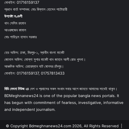
মোবাইল: 01716159137
প্রধান বার্তা সম্পাদক: মোঃ বিল্লাল হোসেন পাটোয়ারী
উপদেষ্টা মণ্ডলী
খান সেলিম রহমান
আওরঙ্গজেব কামাল
মোঃ শাহিদুল হাসান সরকার
হেড অফিস: ঢাকা, মিরপুর-১, স্বাধীন বাংলা মার্কেট
জোনাল অফিস: মোল্লা সুপার মার্কেট খান জাহান আলী রোড খুলনা।
আঞ্চলিক অফিস: চেয়ারম্যান ঘাট ষোলঘর চাঁদপুর।
মোবাইল: 01716159137, 01757813433
বিডি মেঘনা নিউজ ২৪
দেশ ও প্রবাসের সকল সংবাদ সবার আগে জানতে আমাদের সাথেই থাকুন।
BDMeghnanews24 is one of the popular bangla news portals. It
has begun with commitment of fearless, investigative, informative
and independent journalism.
© Copyright Bdmeghnanews24.com 2026, All Rights Reserved |