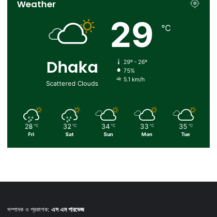
Weather
29
℃
Dhaka
29º - 26º
75%
5.1 km/h
Scattered Clouds
28
32
34
33
35
℃
℃
℃
℃
℃
Fri
Sat
Sun
Mon
Tue
সম্পাদক ও প্রকাশক:
এস এম পারভেজ