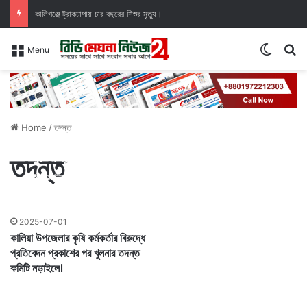
কালিগঞ্জে ট্রাকচাপায় চার বছরের শিশুর মৃত্যু।
Switch
Se
Menu
Home
/
তদন্ত
মোবাইল না পেয়ে বিদ্যুৎস্পৃষ্ট হওয়ার ঝুঁকি:
খুঁটির চূড়ায় কিশোরের রুদ্ধশ্বাস অবস্থান।
তদন্ত
বার্তা বিভাগ
2026-02-27
2025-07-01
কালিয়া উপজেলার কৃষি কর্মকর্তার বিরুদ্ধে
প্রতিবেদন প্রকাশের পর খুলনার তদন্ত
কমিটি নড়াইলে।